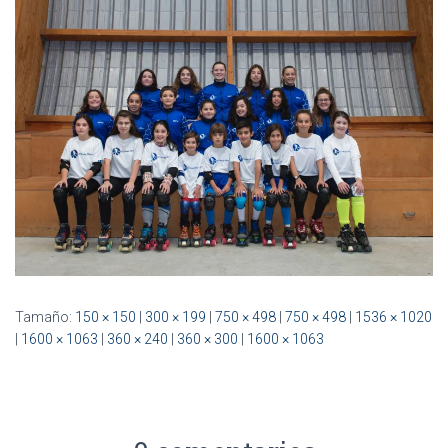
Ó
N
Tamaño:
150 × 150
|
300 × 199
|
750 × 498
|
750 × 498
|
1536 × 1020
|
1600 × 1063
|
360 × 240
|
360 × 300
|
1600 × 1063