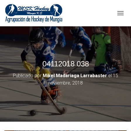
C
A
M
B
I
A
R
M
04112018 038
O
D
O
Publicado por
Mikel Madariaga Larrabaster
el
15
D
noviembre, 2018
E
N
A
V
E
G
A
C
I