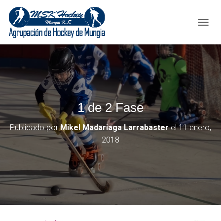
C
A
M
B
I
A
R
M
1 de 2 Fase
O
D
O
Publicado por
Mikel Madariaga Larrabaster
el
11 enero,
D
2018
E
N
A
V
E
G
A
C
I