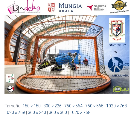
Ó
N
Tamaño:
150 × 150
|
300 × 226
|
750 × 564
|
750 × 565
|
1020 × 768
|
1020 × 768
|
360 × 240
|
360 × 300
|
1020 × 768