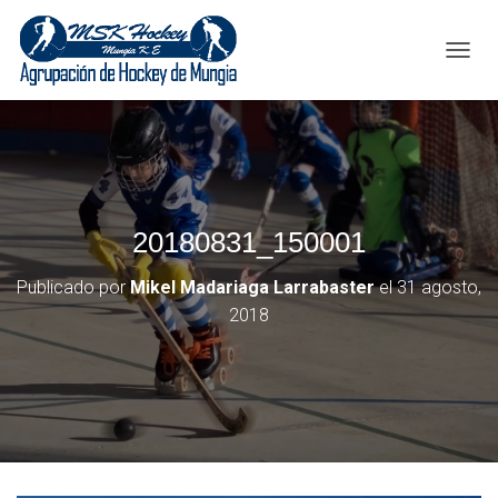
C
A
M
B
I
A
R
M
20180831_150001
O
D
O
Publicado por
Mikel Madariaga Larrabaster
el
31 agosto,
D
2018
E
N
A
V
E
G
A
C
I