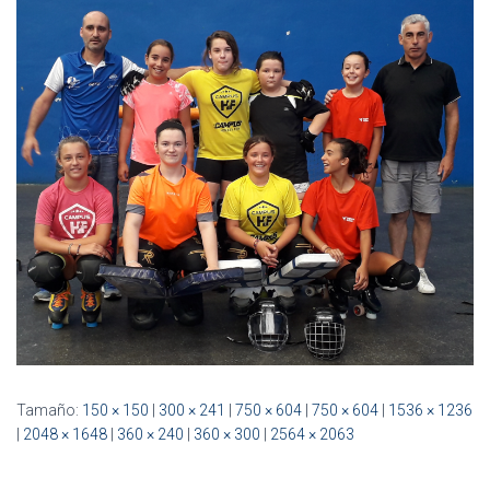
Ó
N
Tamaño:
150 × 150
|
300 × 241
|
750 × 604
|
750 × 604
|
1536 × 1236
|
2048 × 1648
|
360 × 240
|
360 × 300
|
2564 × 2063