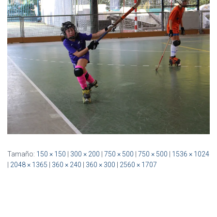
Ó
N
Tamaño:
150 × 150
|
300 × 200
|
750 × 500
|
750 × 500
|
1536 × 1024
|
2048 × 1365
|
360 × 240
|
360 × 300
|
2560 × 1707