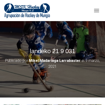
C
A
M
B
I
A
R
M
landeko 21 9 031
O
D
O
Publicado por
Mikel Madariaga Larrabaster
el
9 marzo,
D
2021
E
N
A
V
E
G
A
C
I