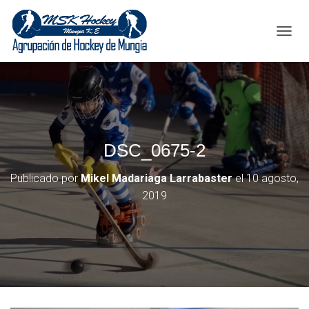
C
A
M
B
I
A
R
M
DSC_0675-2
O
D
O
Publicado por
Mikel Madariaga Larrabaster
el
10 agosto,
D
2019
E
N
A
V
E
G
A
C
I