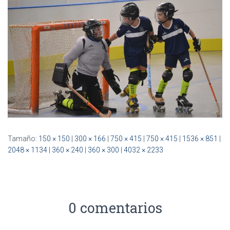
Ó
N
Tamaño:
150 × 150
|
300 × 166
|
750 × 415
|
750 × 415
|
1536 × 851
|
2048 × 1134
|
360 × 240
|
360 × 300
|
4032 × 2233
0 comentarios