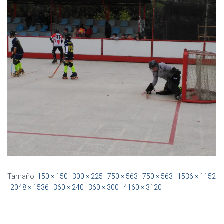
Ó
N
Tamaño:
150 × 150
|
300 × 225
|
750 × 563
|
750 × 563
|
1536 × 1152
|
2048 × 1536
|
360 × 240
|
360 × 300
|
4160 × 3120