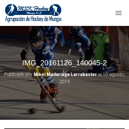
C
A
M
B
I
A
R
M
IMG_20161126_140045-2
O
D
O
Publicado por
Mikel Madariaga Larrabaster
el
10 agosto,
D
2019
E
N
A
V
E
G
A
C
I