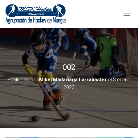
C
A
M
B
I
A
R
M
002
O
D
O
Publicado por
Mikel Madariaga Larrabaster
el
8 enero,
D
2023
E
N
A
V
E
G
A
C
I