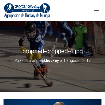
C
A
M
B
I
A
R
M
cropped-cropped-4.jpg
O
D
O
Publicado por
mskhockey
el
10 agosto, 2017
D
E
N
A
V
E
G
A
C
I