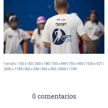
Ó
N
Tamaño:
150 × 150
|
300 × 180
|
750 × 449
|
750 × 450
|
1536 × 921
|
2000 × 1199
|
360 × 240
|
360 × 300
|
2000 × 1199
0 comentarios