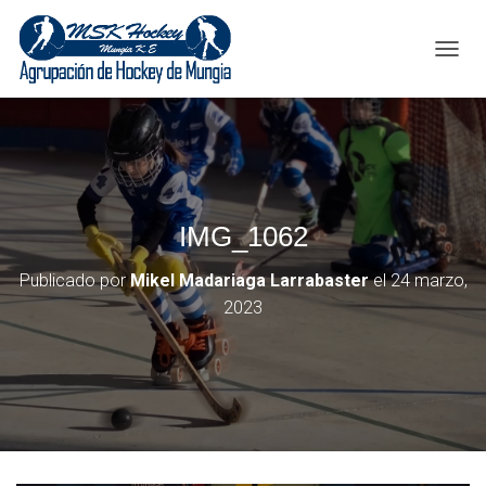
C
A
M
B
I
A
R
M
IMG_1062
O
D
O
Publicado por
Mikel Madariaga Larrabaster
el
24 marzo,
D
2023
E
N
A
V
E
G
A
C
I