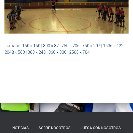
Ó
N
Tamaño:
150 × 150
|
300 × 82
|
750 × 206
|
750 × 207
|
1536 × 422
|
2048 × 563
|
360 × 240
|
360 × 300
|
2560 × 704
NOTICIAS
SOBRE NOSOTROS
JUEGA CON NOSOTROS