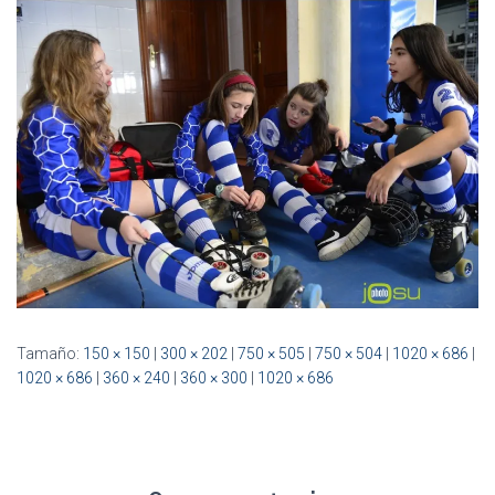
Ó
N
Tamaño:
150 × 150
|
300 × 202
|
750 × 505
|
750 × 504
|
1020 × 686
|
1020 × 686
|
360 × 240
|
360 × 300
|
1020 × 686