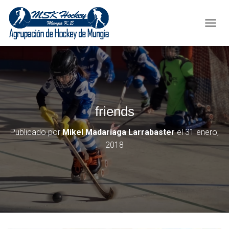
C
A
M
B
I
A
R
M
friends
O
D
O
Publicado por
Mikel Madariaga Larrabaster
el
31 enero,
D
2018
E
N
A
V
E
G
A
C
I