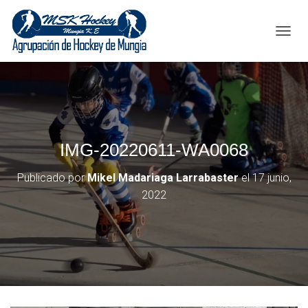
C
A
M
B
I
A
R
M
IMG-20220611-WA0068
O
D
O
Publicado por
Mikel Madariaga Larrabaster
el
17 junio,
D
2022
E
N
A
V
E
G
A
C
I