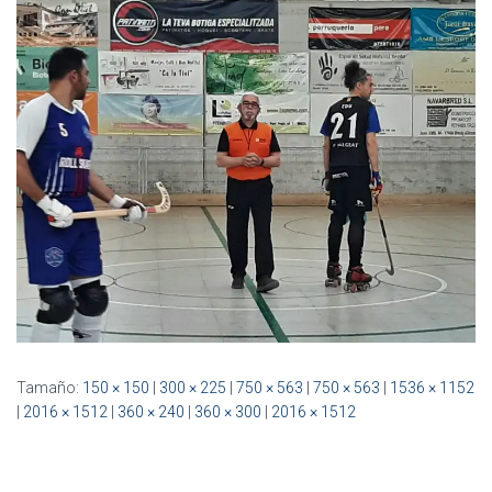
Ó
N
Tamaño:
150 × 150
|
300 × 225
|
750 × 563
|
750 × 563
|
1536 × 1152
|
2016 × 1512
|
360 × 240
|
360 × 300
|
2016 × 1512