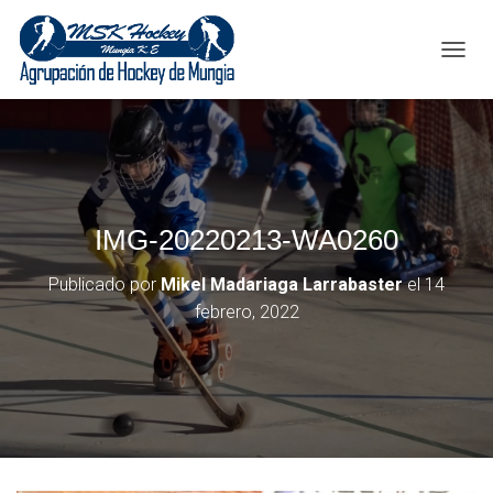
C
A
M
B
I
A
R
M
IMG-20220213-WA0260
O
D
O
Publicado por
Mikel Madariaga Larrabaster
el
14
D
febrero, 2022
E
N
A
V
E
G
A
C
I