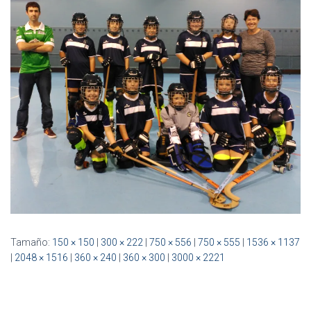
Ó
N
Tamaño:
150 × 150
|
300 × 222
|
750 × 556
|
750 × 555
|
1536 × 1137
|
2048 × 1516
|
360 × 240
|
360 × 300
|
3000 × 2221