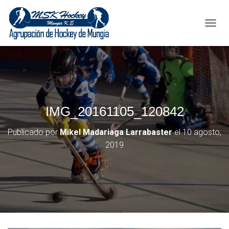
C
A
M
B
I
A
R
M
IMG_20161105_120842
O
D
O
Publicado por
Mikel Madariaga Larrabaster
el
10 agosto,
D
2019
E
N
A
V
E
G
A
C
I