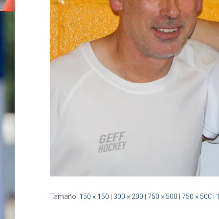
Tamaño:
150 × 150
|
300 × 200
|
750 × 500
|
750 × 500
|