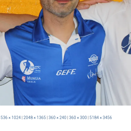
1536 × 1024
|
2048 × 1365
|
360 × 240
|
360 × 300
|
5184 × 3456