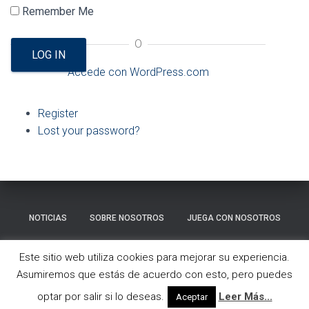
Ó
Remember Me
N
O
LOG IN
Accede con WordPress.com
Register
Lost your password?
NOTICIAS
SOBRE NOSOTROS
JUEGA CON NOSOTROS
GALERÍA
CONTACTO
Este sitio web utiliza cookies para mejorar su experiencia.
Asumiremos que estás de acuerdo con esto, pero puedes
Hestia | Desarrollado por
ThemeIsle
optar por salir si lo deseas.
Leer Más...
Aceptar