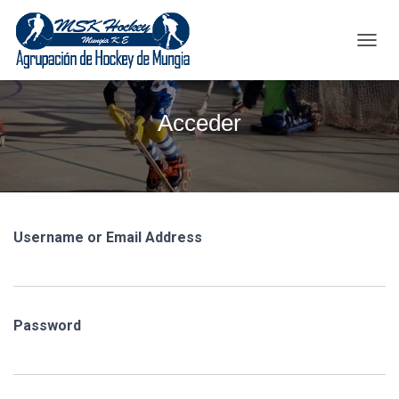
C
A
M
B
Acceder
I
A
R
M
O
D
O
Username or Email Address
D
E
N
A
V
Password
E
G
A
C
I