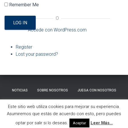
Ó
Remember Me
N
O
LOG IN
Accede con WordPress.com
Register
Lost your password?
NOTICIAS
SOBRE NOSOTROS
JUEGA CON NOSOTROS
GALERÍA
CONTACTO
Este sitio web utiliza cookies para mejorar su experiencia.
Asumiremos que estás de acuerdo con esto, pero puedes
Hestia | Desarrollado por
ThemeIsle
optar por salir si lo deseas.
Leer Más...
Aceptar