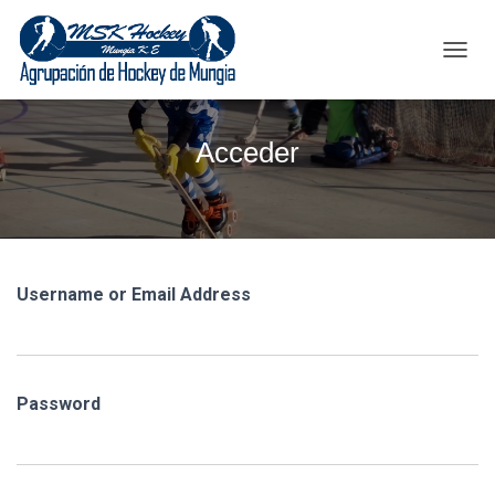
C
A
M
B
Acceder
I
A
R
M
O
D
O
Username or Email Address
D
E
N
A
V
Password
E
G
A
C
I