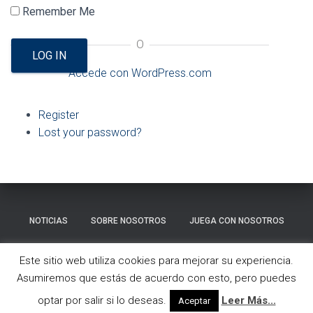
Ó
Remember Me
N
O
LOG IN
Accede con WordPress.com
Register
Lost your password?
NOTICIAS
SOBRE NOSOTROS
JUEGA CON NOSOTROS
GALERÍA
CONTACTO
Este sitio web utiliza cookies para mejorar su experiencia.
Asumiremos que estás de acuerdo con esto, pero puedes
Hestia | Desarrollado por
ThemeIsle
optar por salir si lo deseas.
Leer Más...
Aceptar