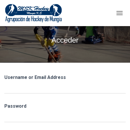
C
A
M
B
Acceder
I
A
R
M
O
D
O
Username or Email Address
D
E
N
A
V
Password
E
G
A
C
I