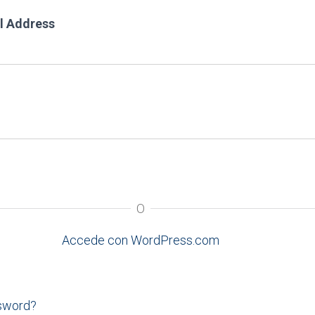
l Address
O
Accede con WordPress.com
ssword?