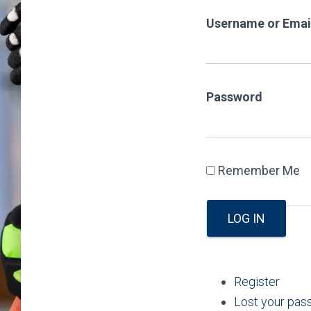
Username or Emai
Password
Remember Me
LOG IN
Register
Lost your pa