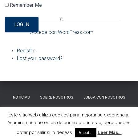
Ó
Remember Me
N
O
LOG IN
Accede con WordPress.com
Register
Lost your password?
NOTICIAS
SOBRE NOSOTROS
JUEGA CON NOSOTROS
GALERÍA
CONTACTO
Este sitio web utiliza cookies para mejorar su experiencia.
Asumiremos que estás de acuerdo con esto, pero puedes
Hestia | Desarrollado por
ThemeIsle
optar por salir si lo deseas.
Leer Más...
Aceptar