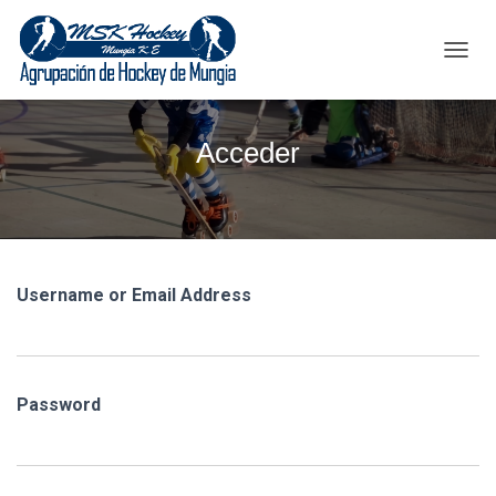
C
A
M
B
Acceder
I
A
R
M
O
D
O
Username or Email Address
D
E
N
A
V
Password
E
G
A
C
I