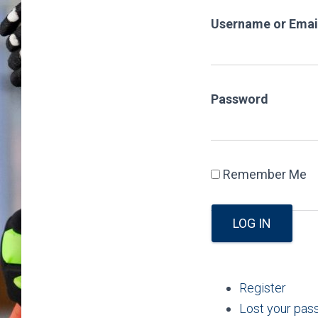
Username or Emai
Password
Remember Me
LOG IN
Register
Lost your pa