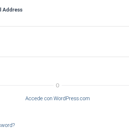
l Address
O
Accede con WordPress.com
ssword?