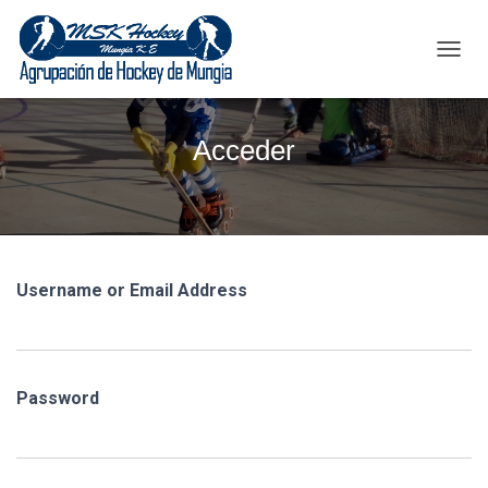
C
A
M
B
Acceder
I
A
R
M
O
D
O
Username or Email Address
D
E
N
A
V
Password
E
G
A
C
I