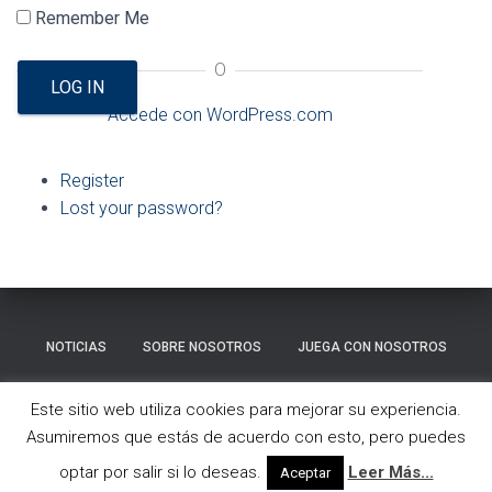
Ó
Remember Me
N
O
LOG IN
Accede con WordPress.com
Register
Lost your password?
NOTICIAS
SOBRE NOSOTROS
JUEGA CON NOSOTROS
GALERÍA
CONTACTO
Este sitio web utiliza cookies para mejorar su experiencia.
Asumiremos que estás de acuerdo con esto, pero puedes
Hestia | Desarrollado por
ThemeIsle
optar por salir si lo deseas.
Leer Más...
Aceptar