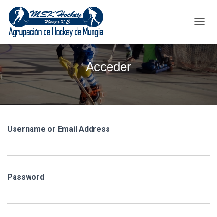
C
A
M
B
Acceder
I
A
R
M
O
D
O
Username or Email Address
D
E
N
A
V
Password
E
G
A
C
I