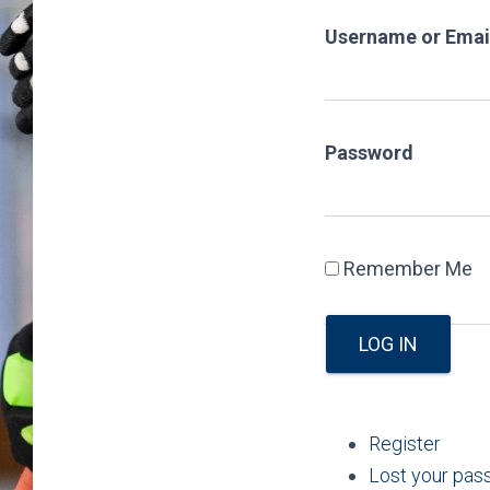
Username or Emai
Password
Remember Me
LOG IN
Register
Lost your pa