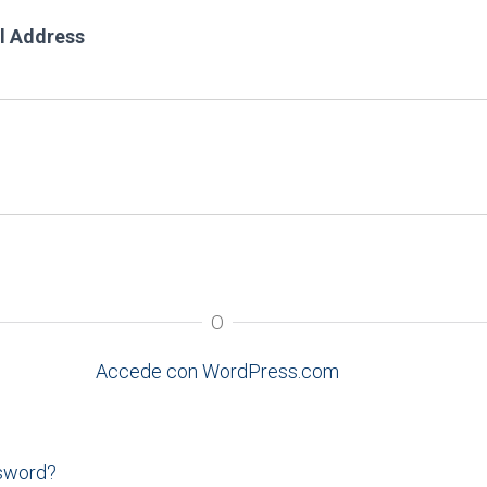
l Address
O
Accede con WordPress.com
ssword?