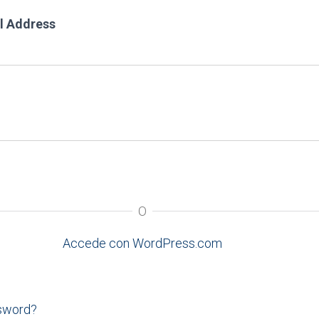
l Address
O
Accede con WordPress.com
ssword?