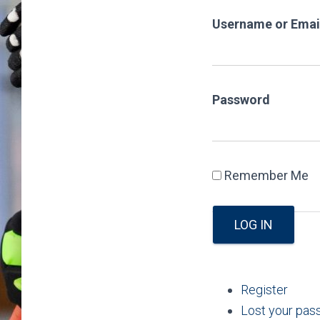
Username or Emai
Password
Remember Me
LOG IN
Register
Lost your pa