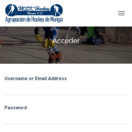
C
A
M
B
Acceder
I
A
R
M
O
D
O
Username or Email Address
D
E
N
A
V
Password
E
G
A
C
I