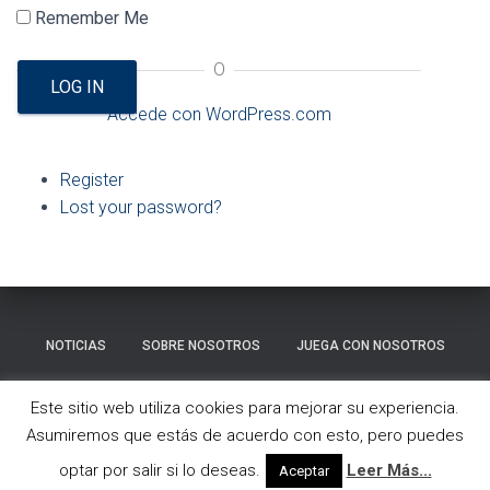
Ó
Remember Me
N
O
LOG IN
Accede con WordPress.com
Register
Lost your password?
NOTICIAS
SOBRE NOSOTROS
JUEGA CON NOSOTROS
GALERÍA
CONTACTO
Este sitio web utiliza cookies para mejorar su experiencia.
Asumiremos que estás de acuerdo con esto, pero puedes
Hestia | Desarrollado por
ThemeIsle
optar por salir si lo deseas.
Leer Más...
Aceptar