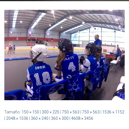
Ó
N
Tamaño:
150 × 150
|
300 × 225
|
750 × 563
|
750 × 563
|
1536 × 1152
|
2048 × 1536
|
360 × 240
|
360 × 300
|
4608 × 3456