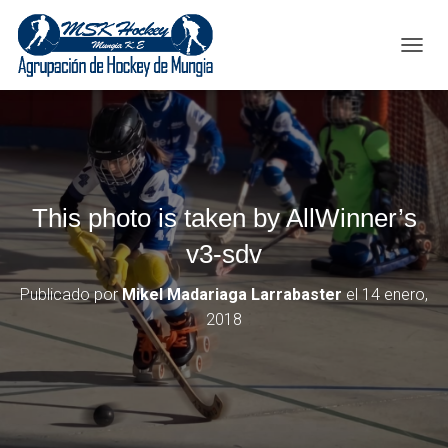
C
A
M
B
I
A
R
M
This photo is taken by AllWinner’s
O
D
v3-sdv
O
D
E
Publicado por
Mikel Madariaga Larrabaster
el
14 enero,
N
2018
A
V
E
G
A
C
I