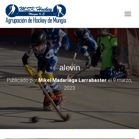
C
A
M
B
I
A
R
M
alevin
O
D
O
Publicado por
Mikel Madariaga Larrabaster
el
9 marzo,
D
2023
E
N
A
V
E
G
A
C
I