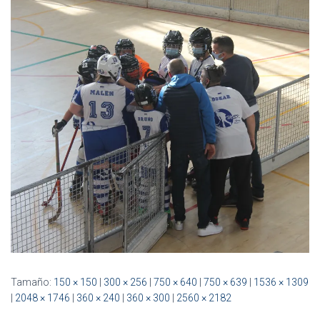
Ó
N
Tamaño:
150 × 150
|
300 × 256
|
750 × 640
|
750 × 639
|
1536 × 1309
|
2048 × 1746
|
360 × 240
|
360 × 300
|
2560 × 2182