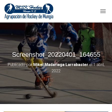
C
A
M
B
I
A
R
M
Screenshot_20220401_164655
O
D
O
Publicado por
Mikel Madariaga Larrabaster
el
1 abril,
D
2022
E
N
A
V
E
G
A
C
I