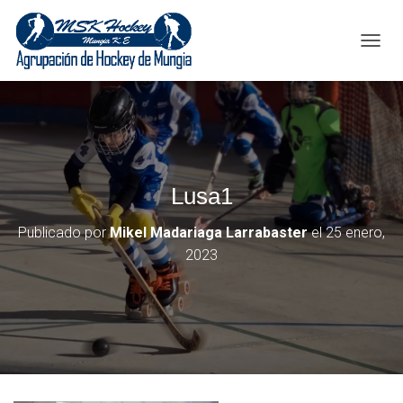
C
A
M
B
I
A
R
M
Lusa1
O
D
O
Publicado por
Mikel Madariaga Larrabaster
el
25 enero,
D
2023
E
N
A
V
E
G
A
C
I