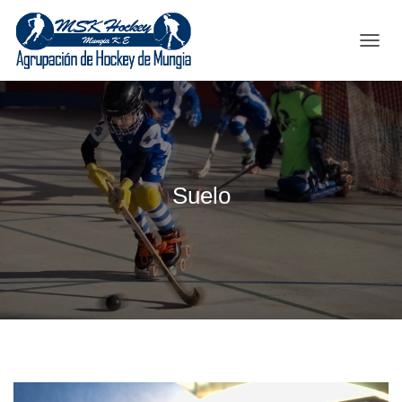
C
A
M
B
I
A
R
M
Suelo
O
D
O
D
E
N
A
V
E
G
A
C
I