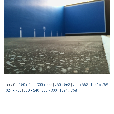
Ó
N
Tamaño:
150 × 150
|
300 × 225
|
750 × 563
|
750 × 563
|
1024 × 768
|
1024 × 768
|
360 × 240
|
360 × 300
|
1024 × 768