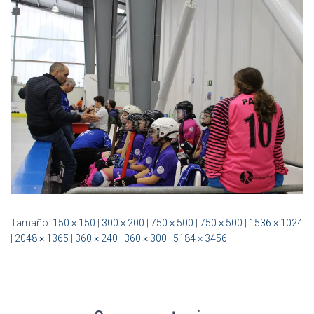
Ó
N
Tamaño:
150 × 150
|
300 × 200
|
750 × 500
|
750 × 500
|
1536 × 1024
|
2048 × 1365
|
360 × 240
|
360 × 300
|
5184 × 3456