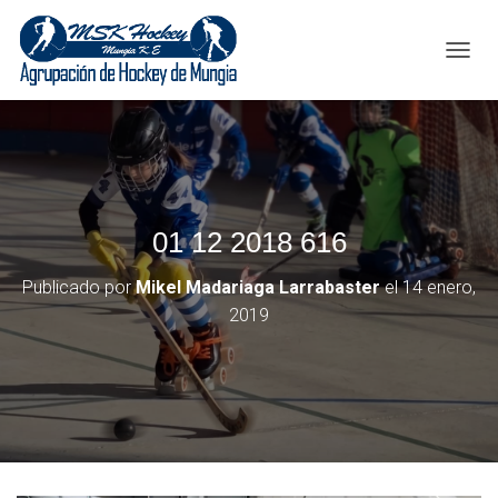
C
A
M
B
I
A
R
M
01 12 2018 616
O
D
O
Publicado por
Mikel Madariaga Larrabaster
el
14 enero,
D
2019
E
N
A
V
E
G
A
C
I