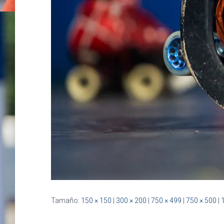
Tamaño:
150 × 150
|
300 × 200
|
750 × 499
|
750 × 500
|