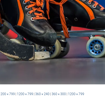
1200 × 799
|
1200 × 799
|
360 × 240
|
360 × 300
|
1200 × 799