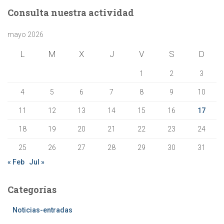
a
Consulta nuestra actividad
r
:
mayo 2026
L
M
X
J
V
S
D
1
2
3
4
5
6
7
8
9
10
11
12
13
14
15
16
17
18
19
20
21
22
23
24
25
26
27
28
29
30
31
« Feb
Jul »
Categorías
Noticias-entradas