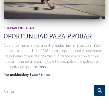
NOTICIAS-ENTRADAS
OPORTUNIDAD PARA PROBAR
A partir de mañana y durante 4 jornadas, las familias con niñ@s
nacidos a partir del año 2018 tienen la oportunidad de acercarse a
las jornadas de puertas abiertas que ofreceremos con el fin de
puedan iniciarse en el patinaje y el hockey patines. El patinaje es
una actividad que
Leer más
Por
mskhockey
, hace
3 meses
B
Buscar …
u
s
c