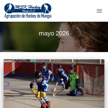
CAMB
MODO
DE
NAVEG
mayo 2026