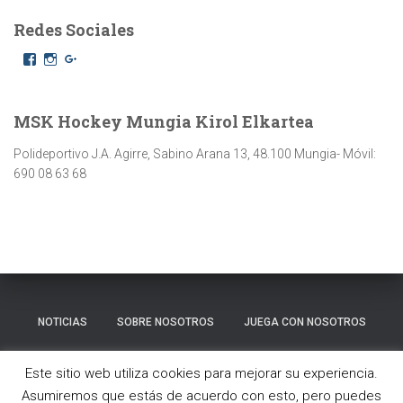
Redes Sociales
F
I
G
a
n
o
c
s
o
e
t
g
b
a
l
MSK Hockey Mungia Kirol Elkartea
o
g
e
o
r
+
Polideportivo J.A. Agirre, Sabino Arana 13, 48.100 Mungia- Móvil:
k
a
690 08 63 68
m
NOTICIAS
SOBRE NOSOTROS
JUEGA CON NOSOTROS
GALERÍA
CONTACTO
Este sitio web utiliza cookies para mejorar su experiencia.
Asumiremos que estás de acuerdo con esto, pero puedes