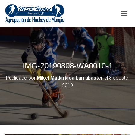
C
A
M
B
I
A
R
M
IMG-20190808-WA0010-1
O
D
O
Publicado por
Mikel Madariaga Larrabaster
el
8 agosto,
D
2019
E
N
A
V
E
G
A
C
I