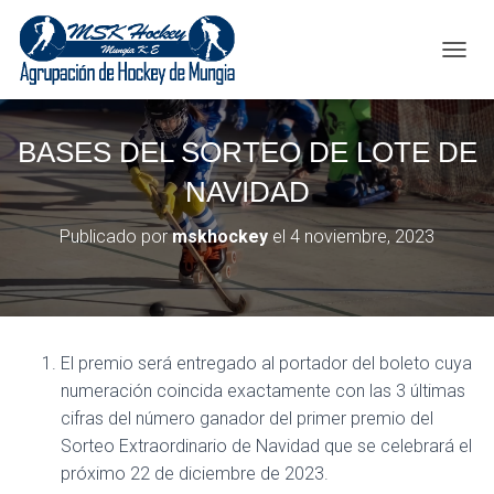
C
A
M
B
BASES DEL SORTEO DE LOTE DE
I
A
NAVIDAD
R
M
O
Publicado por
mskhockey
el
4 noviembre, 2023
D
O
D
E
N
A
El premio será entregado al portador del boleto cuya
V
numeración coincida exactamente con las 3 últimas
E
cifras del número ganador del primer premio del
G
A
Sorteo Extraordinario de Navidad que se celebrará el
C
próximo 22 de diciembre de 2023.
I