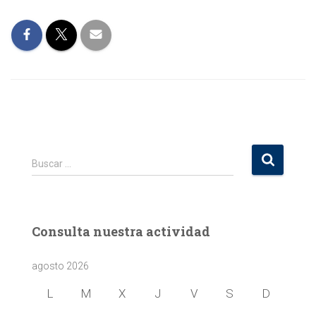
B
Buscar …
u
s
c
a
Consulta nuestra actividad
r
:
agosto 2026
L
M
X
J
V
S
D