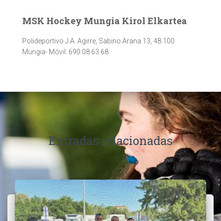
c
s
o
e
t
g
b
a
l
MSK Hockey Mungia Kirol Elkartea
o
g
e
o
r
+
Polideportivo J.A. Agirre, Sabino Arana 13, 48.100
k
a
m
Mungia- Móvil: 690 08 63 68
Entradas relacionadas