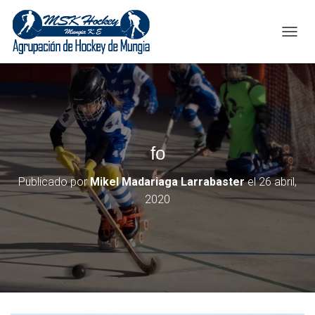
C
A
M
B
I
A
R
M
fo
O
D
O
Publicado por
Mikel Madariaga Larrabaster
el
26 abril,
D
2020
E
N
A
V
E
G
A
C
I