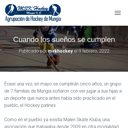
C
A
M
B
Cuando los sueños se cumplen
I
A
R
Publicado por
mskhockey
el
9 febrero, 2022
M
O
D
O
D
E
Érase una vez, en mayo se cumplirán cinco años, un grupo
N
de 7 familias de Mungia soñaron con ver jugar a sus hijas a
A
un deporte que nunca antes había sido practicado en el
V
E
pueblo, el Hockey patines.
G
A
Como en el pueblo ya existía Malen Skate Kluba, una
C
I
asociación que trabajaba desde 2009 en otra modalidad