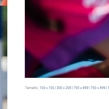
Tamaño:
150 × 150
|
300 × 200
|
750 × 499
|
750 × 499
|