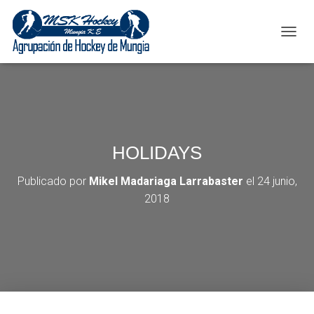
C
A
M
B
I
A
R
M
HOLIDAYS
O
D
O
Publicado por
Mikel Madariaga Larrabaster
el
24 junio,
D
2018
E
N
A
V
E
G
A
C
I