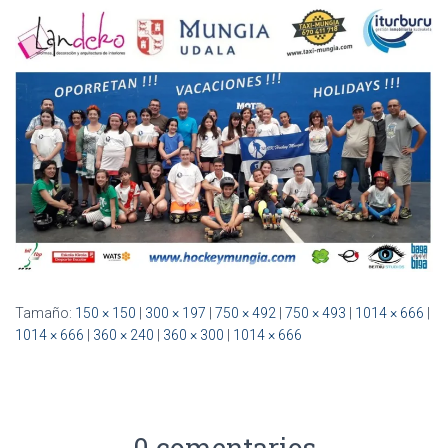
Ó
N
Tamaño:
150 × 150
|
300 × 197
|
750 × 492
|
750 × 493
|
1014 × 666
|
1014 × 666
|
360 × 240
|
360 × 300
|
1014 × 666
0 comentarios