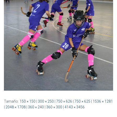
Ó
N
Tamaño:
150 × 150
|
300 × 250
|
750 × 626
|
750 × 625
|
1536 × 1281
|
2048 × 1708
|
360 × 240
|
360 × 300
|
4143 × 3456