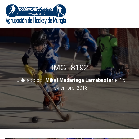
C
A
M
B
I
A
R
M
IMG_8192
O
D
O
Publicado por
Mikel Madariaga Larrabaster
el
15
D
noviembre, 2018
E
N
A
V
E
G
A
C
I