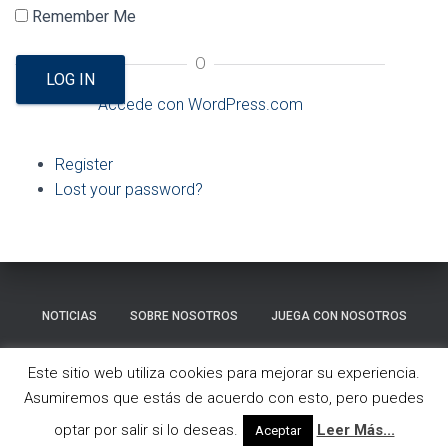
Ó
Remember Me
N
O
LOG IN
Accede con WordPress.com
Register
Lost your password?
NOTICIAS
SOBRE NOSOTROS
JUEGA CON NOSOTROS
GALERÍA
CONTACTO
Este sitio web utiliza cookies para mejorar su experiencia.
Asumiremos que estás de acuerdo con esto, pero puedes
Hestia | Desarrollado por
ThemeIsle
optar por salir si lo deseas.
Leer Más...
Aceptar