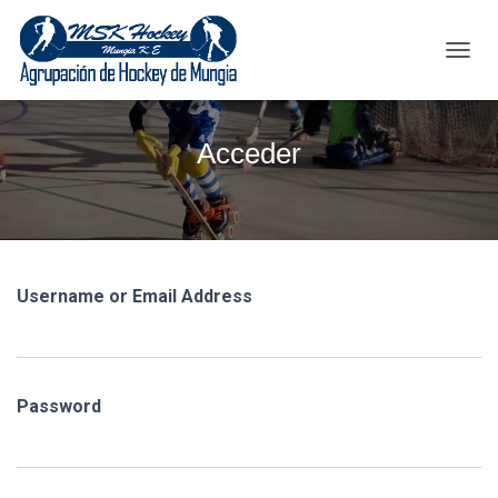
C
A
M
B
Acceder
I
A
R
M
O
D
O
Username or Email Address
D
E
N
A
V
Password
E
G
A
C
I