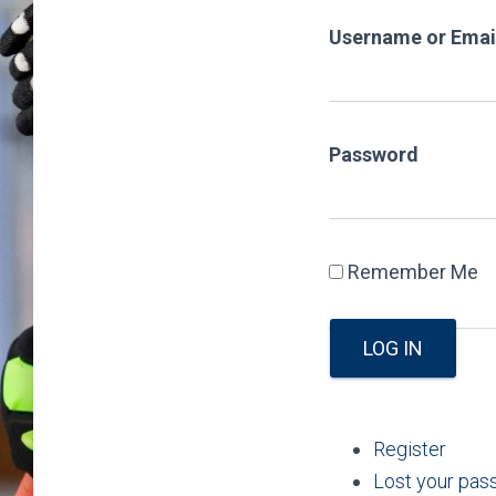
Username or Emai
Password
Remember Me
LOG IN
Register
Lost your pa