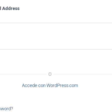
l Address
O
Accede con WordPress.com
ssword?