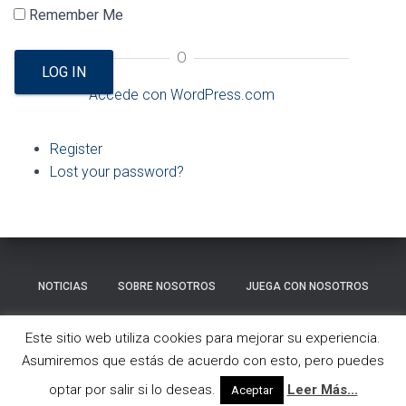
Ó
Remember Me
N
O
LOG IN
Accede con WordPress.com
Register
Lost your password?
NOTICIAS
SOBRE NOSOTROS
JUEGA CON NOSOTROS
GALERÍA
CONTACTO
Este sitio web utiliza cookies para mejorar su experiencia.
Asumiremos que estás de acuerdo con esto, pero puedes
Hestia | Desarrollado por
ThemeIsle
optar por salir si lo deseas.
Leer Más...
Aceptar