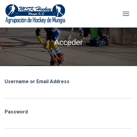
C
A
M
B
Acceder
I
A
R
M
O
D
O
Username or Email Address
D
E
N
A
V
Password
E
G
A
C
I