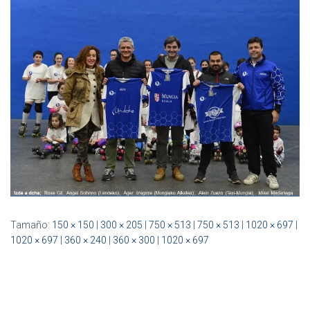
Ó
N
Tamaño:
150 × 150
|
300 × 205
|
750 × 513
|
750 × 513
|
1020 × 697
|
1020 × 697
|
360 × 240
|
360 × 300
|
1020 × 697