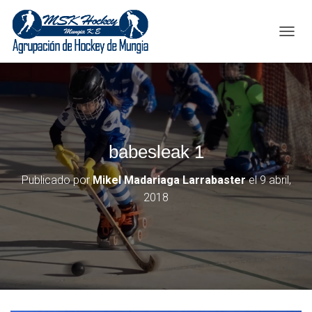
C
A
M
B
I
A
R
M
babesleak 1
O
D
O
Publicado por
Mikel Madariaga Larrabaster
el
9 abril,
D
2018
E
N
A
V
E
G
A
C
I