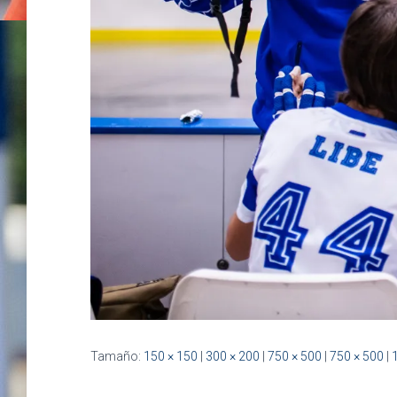
Tamaño:
150 × 150
|
300 × 200
|
750 × 500
|
750 × 500
|