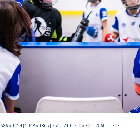
1536 × 1024
|
2048 × 1365
|
360 × 240
|
360 × 300
|
2560 × 1707