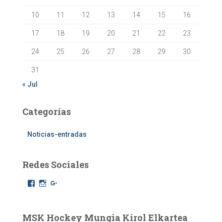
10
11
12
13
14
15
16
17
18
19
20
21
22
23
24
25
26
27
28
29
30
31
« Jul
Categorías
Noticias-entradas
Redes Sociales
F
I
G
a
n
o
c
s
o
e
t
g
b
a
l
MSK Hockey Mungia Kirol Elkartea