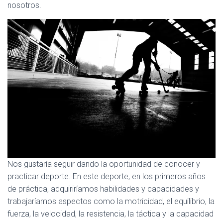
nosotros.
Ó
N
Nos gustaría seguir dando la oportunidad de conocer y
practicar deporte. En este deporte, en los primeros años
de práctica, adquiriríamos habilidades y capacidades y
trabajaríamos aspectos como la motricidad, el equilibrio, la
fuerza, la velocidad, la resistencia, la táctica y la capacidad