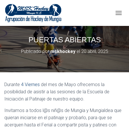
C
A
M
B
PUERTAS ABIERTAS
I
A
R
Publicado por
mskhockey
el
20 abril, 2025
M
O
D
O
D
E
Durante
4 Viernes
del mes de Mayo ofrecemos la
N
posibilidad de asistir a las sesiones de la Escuela de
A
Iniciación al Patinaje de nuestro equipo.
V
E
Invitamos a todos l@s niñ@s de Mungia y Mungialdea que
G
A
quieran iniciarse en el patinaje y probarlo, para que se
C
acerquen hasta el Ferial a compartir pista y patines con
I