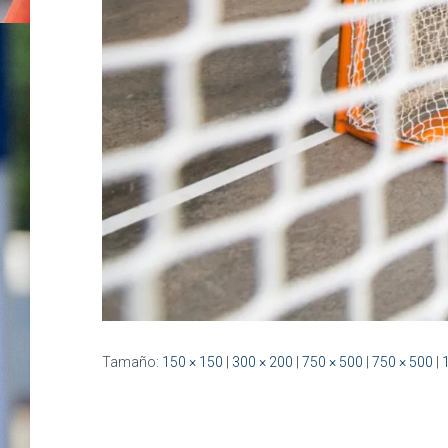
Tamaño:
150 × 150
|
300 × 200
|
750 × 500
|
750 × 500
|