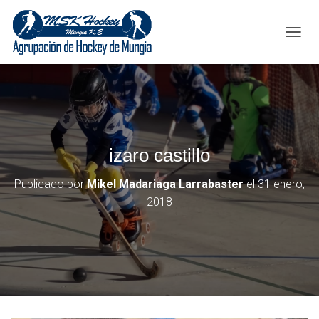
C
A
M
B
I
A
R
M
izaro castillo
O
D
O
Publicado por
Mikel Madariaga Larrabaster
el
31 enero,
D
2018
E
N
A
V
E
G
A
C
I