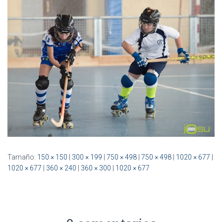
Ó
N
Tamaño:
150 × 150
|
300 × 199
|
750 × 498
|
750 × 498
|
1020 × 677
|
1020 × 677
|
360 × 240
|
360 × 300
|
1020 × 677