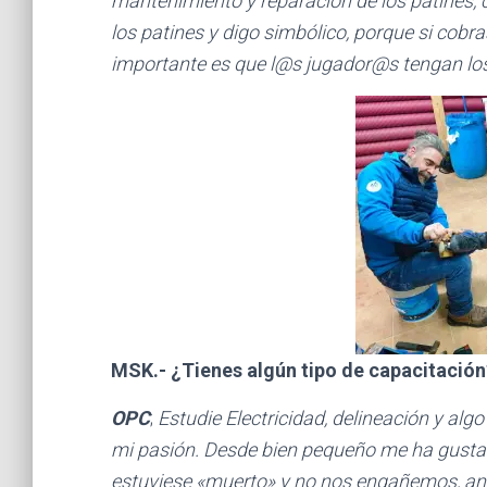
mantenimiento y reparación de los patines, c
los patines y digo simbólico, porque si cobra
importante es que l@s jugador@s tengan lo
MSK.- ¿Tienes algún tipo de capacitación
OPC
;
Estudie Electricidad, delineación y al
mi pasión. Desde bien pequeño me ha gustad
estuviese «muerto» y no nos engañemos, ant