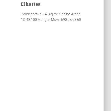
Elkartea
o
r
+
k
a
m
Polideportivo J.A. Agirre, Sabino Arana
13, 48.100 Mungia- Móvil: 690 08 63 68