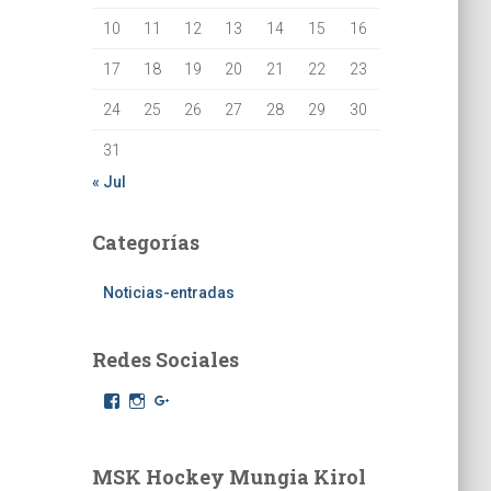
10
11
12
13
14
15
16
17
18
19
20
21
22
23
24
25
26
27
28
29
30
31
« Jul
Categorías
Noticias-entradas
Redes Sociales
F
I
G
a
n
o
c
s
o
e
t
g
b
a
l
MSK Hockey Mungia Kirol
o
g
e