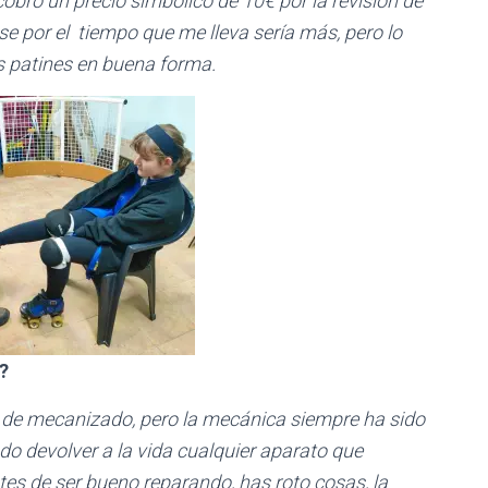
obro un precio simbólico de 10€ por la revisión de
se por el tiempo que me lleva sería más, pero lo
s patines en buena forma.
?
go de mecanizado, pero la mecánica siempre ha sido
o devolver a la vida cualquier aparato que
es de ser bueno reparando, has roto cosas, la