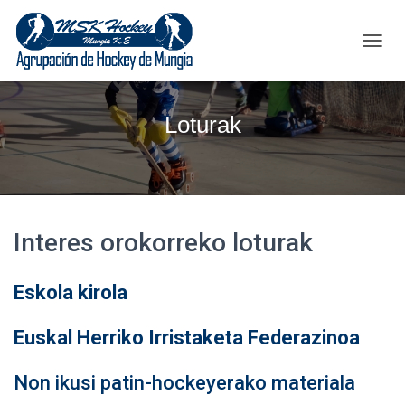
T
O
G
G
Loturak
L
E
N
A
V
I
G
Interes orokorreko loturak
A
T
I
Eskola kirola
O
N
Euskal Herriko Irristaketa Federazinoa
Non ikusi patin-hockeyerako materiala