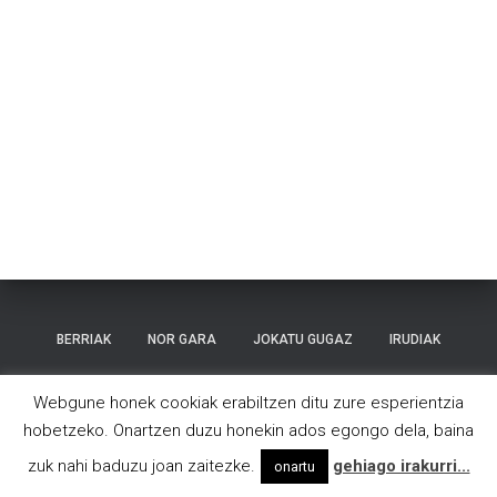
BERRIAK
NOR GARA
JOKATU GUGAZ
IRUDIAK
KONTAKTUA
Webgune honek cookiak erabiltzen ditu zure esperientzia
hobetzeko. Onartzen duzu honekin ados egongo dela, baina
Hestia | Developed by
ThemeIsle
zuk nahi baduzu joan zaitezke.
gehiago irakurri...
onartu